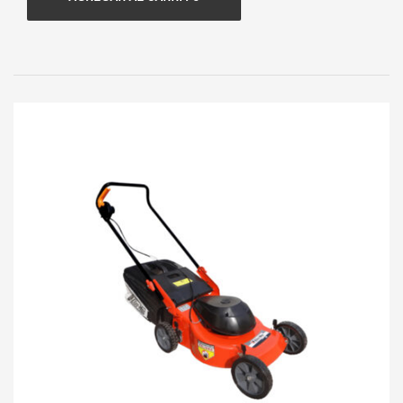
Ancho de corte:
46 cms./18″.
Descarga:
Trasera con bolsa 50 lts.
Freno de motor.
Regulación de altura:
Independiente en las 4
ruedas.
Posiciones:
9 posiciones de 20 a 95 mm.
Ruedas:
7″/180 mm.
Cuchilla:
Acero filos templados.
Certificado de Seguridad Eléctrica:
IEC T-393/1.
Doble aislación.
Código:
FC1111104
Garantía:
6 Meses.