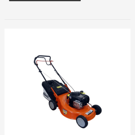
Ancho de corte:
51 cms.
Descarga:
Trasera con recolector Mix
(Tela/Plástico) de 60 lts.
Freno:
De cuchilla.
Avance:
Autopropulsada
Regulación de corte:
Centralizada.
Altura de corte:
28 a 75 mm.
Ruedas delanteras:
7″ 180 mm. con rulemanes.
Ruedas traseras:
8″ 201 mm. con rulemanes.
Cuchilla:
De acero filos templados.
Código:
FC1111703
Garantía:
6 Meses.