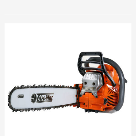
Ancho de corte:
22″/56 cms.
Descarga:
Lateral.
Freno:
De cuchilla.
Avance:
A empuje.
Regulación de altura:
Independiente en las 4
ruedas.
Posiciones:
9 posiciones de 20 a 95 mm.
Ruedas delanteras:
7″/180 mm.
Ruedas traseras:
11″ 275 mm. con rulemanes.
Cuchilla:
De acero filos templados.
Código:
FC1111713
Garantía:
6 Meses.