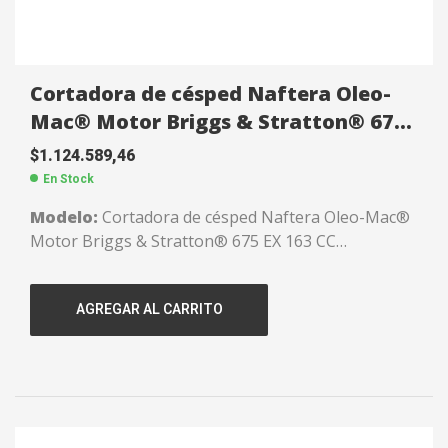
Cortadora de césped Naftera Oleo-
Mac® Motor Briggs & Stratton® 675
EX 163 CC FC1111709 Autopropulsada
$
1.124.589,46
En Stock
Modelo:
Cortadora de césped Naftera Oleo-Mac®
Motor Briggs & Stratton® 675 EX 163 CC
FC1111709 Autopropulsada
Motor:
Briggs & Stratton® 675 EX 163 CC. Válvulas
AGREGAR AL CARRITO
a la cabeza.
Chasis:
De acero.
Ancho de corte:
20″/51 cms.
Descarga:
Trasera con recolector Mix
(Tela/Plástico) de 60 lts.
Freno:
De cuchilla.