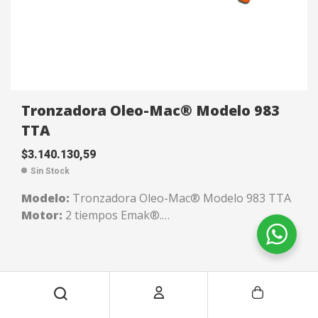
Tronzadora Oleo-Mac® Modelo 983
TTA
$
3.140.130,59
Sin Stock
Modelo:
Tronzadora Oleo-Mac® Modelo 983 TTA
Motor:
2 tiempos Emak®.
Cilindrada:
80,7.
Peso:
10,5 kgs.
Capacidad tanque de combustible:
1 litro.
Disco de corte:
Hasta 400 mm.
Código:
135558111
Garantía:
1 Año.