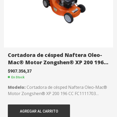
Cortadora de césped Naftera Oleo-
Mac® Motor Zongshen® XP 200 196
CC FC1111703 Autopropulsada
$
907.356,37
En Stock
Modelo:
Cortadora de césped Naftera Oleo-Mac®
Motor Zongshen® XP 200 196 CC FC1111703
Motor:
Zongshen® XP 200 196 CC. Válvulas a la
cabeza.
AGREGAR AL CARRITO
Chasis:
De acero.