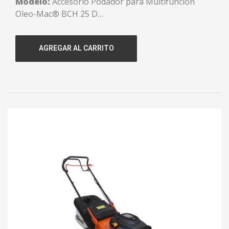
Modelo:
Accesorio Podador para Multifunción
Oleo-Mac® BCH 25 D
Accesorio Podador:
Cuchilla de 10″
Código:
135251112
AGREGAR AL CARRITO
Garantía:
1 año.