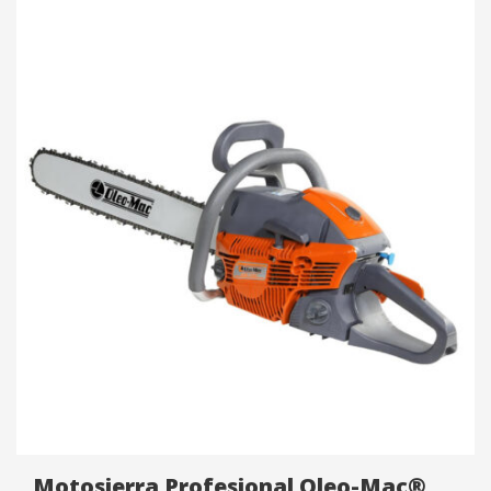
Posiciones:
9 posiciones de 20 a 95 mm.
Ruedas:
7″/180 mm.
Cuchilla:
De acero filos templados.
Certificado de Seguridad Eléctrica:
IEC T-393/1.
Doble aislación.
Código:
FC1111103
Garantía:
6 Meses.
Motosierra Profesional Oleo-Mac®