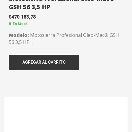
GSH 56 3,5 HP
$
470.183,78
En Stock
Modelo:
Motosierra Profesional Oleo-Mac® GSH
56 3,5 HP
Potencia:
3,5 HP.
Cilindrada:
54,5 CC.
AGREGAR AL CARRITO
RPM:
14000.
Capacidad tanque:
0,55 lts.
Peso:
5,4 kgs.
Largo:
51 cms.
Paso:
0,325″.
Código:
135800111
Garantía:
1 Año.