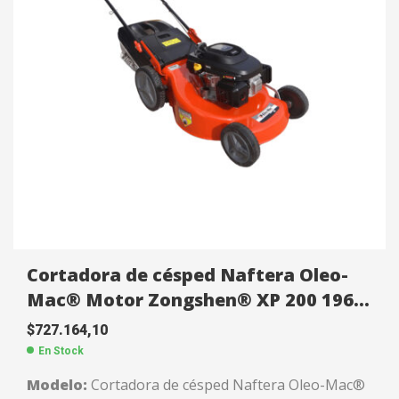
Cuchilla:
De acero filos templados.
Código:
FC1111708
Garantía:
6 Meses.
Cortadora de césped Naftera Oleo-
Mac® Motor Zongshen® XP 200 196
CC FC1111700
$
727.164,10
En Stock
Modelo:
Cortadora de césped Naftera Oleo-Mac®