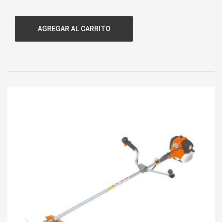
Potencia:
2,3 HP.
Cilindrada:
38,9 CC.
AGREGAR AL CARRITO
Capacidad tanque:
0,30 lts.
Peso:
4,5 kgs.
Largo:
41 cms.
Paso:
.050 Pulgadas.
Código:
135440111
Garantía:
1 Año.