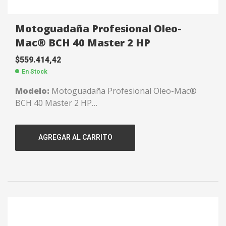
Motoguadaña Profesional Oleo-
Mac® BCH 40 Master 2 HP
$
559.414,42
En Stock
Modelo:
Motoguadaña Profesional Oleo-Mac®
BCH 40 Master 2 HP
Incluye:
Cuchilla incorporada
Caño de transmisión:
28 mm.
AGREGAR AL CARRITO
Potencia:
2 HP / 1,5 KW.
Cilindrada:
40,2 CC.
Agarre:
Manillar.
Hilo:
Ø 2,40 mm.
Diámetro del tubo:
26 mm.
Peso:
8 kgs.
Tanque de mezcla:
0,86 litros.
Código:
135040222