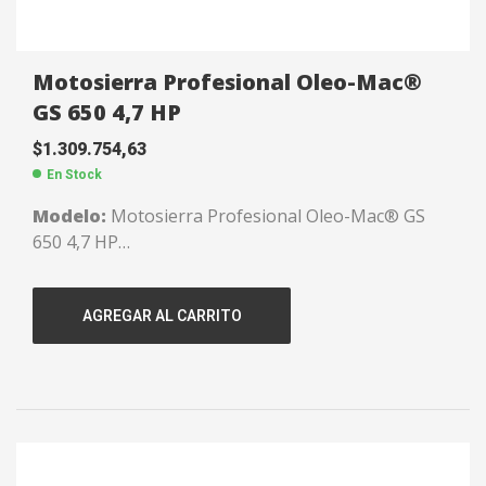
Motosierra Profesional Oleo-Mac®
GS 650 4,7 HP
$
1.309.754,63
En Stock
Modelo:
Motosierra Profesional Oleo-Mac® GS
650 4,7 HP
Potencia:
4,7 HP.
Cilindrada:
63,4 CC.
AGREGAR AL CARRITO
RPM:
11000.
Capacidad tanque:
0,80 lts.
Peso:
6,3 kgs.
Largo:
51 cms.
Paso:
3/8″.
Código:
135650111
Garantía:
1 Año.