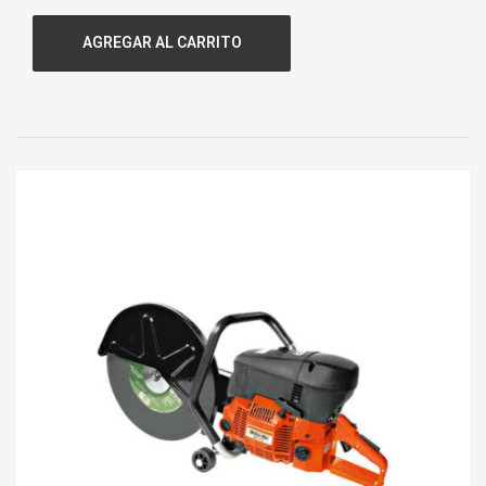
Cilindrada:
25,4 CC.
AGREGAR AL CARRITO
Agarre:
Manillar.
Hilo:
Ø 2,40 mm.
Diámetro del tubo:
26 mm.
Peso:
6,4 kgs.
Tanque de mezcla:
0,64 litros.
Código:
135025111
Garantía:
1 Año.