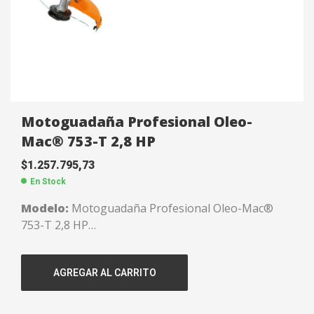
Motoguadaña Profesional Oleo-
Mac® 753-T 2,8 HP
$
1.257.795,73
En Stock
Modelo:
Motoguadaña Profesional Oleo-Mac®
753-T 2,8 HP
Cilindrada:
52,5 CC
Potencia:
2,8 HP
AGREGAR AL CARRITO
Peso:
8,1 kgs.
Empuñadura:
Manubrio
Equipamiento de corte:
Cuchilla de 3 puntas y