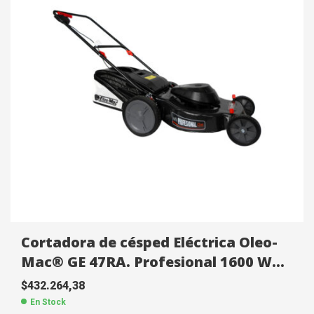
Cortadora de césped Eléctrica Oleo-
Mac® GE 47RA. Profesional 1600 W
FC1111605
$
432.264,38
En Stock