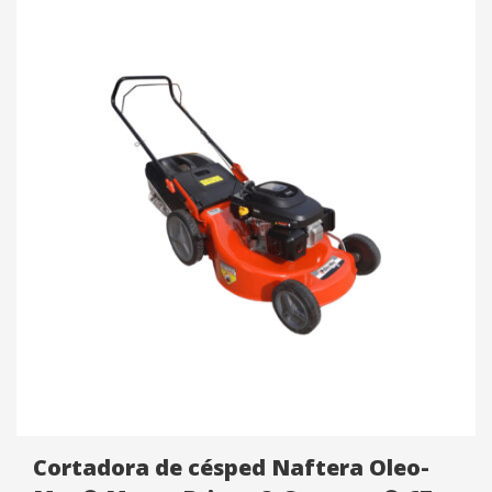
Avance:
Autopropulsada
Regulación de corte:
Centralizada.
Altura de corte:
28 a 75 mm.
Ruedas delanteras:
7″ 180 mm. con rulemanes.
Ruedas traseras:
8″ 201 mm. con rulemanes.
Cuchilla:
De acero filos templados.
Código:
FC1111709
Garantía:
6 Meses.
Cortadora de césped Naftera Oleo-