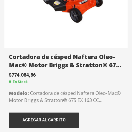
Cortadora de césped Naftera Oleo-
Mac® Motor Briggs & Stratton® 675
EX 163 CC FC1111713
$
774.084,86
En Stock
Modelo:
Cortadora de césped Naftera Oleo-Mac®
Motor Briggs & Stratton® 675 EX 163 CC
FC1111713
Motor:
Briggs & Stratton® 675 EX 163 CC. Válvulas
AGREGAR AL CARRITO
a la cabeza.
Chasis:
De acero.