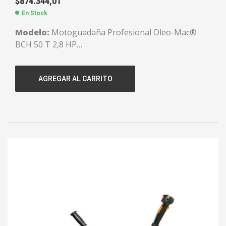
$
874.344,01
En Stock
Modelo:
Motoguadaña Profesional Oleo-Mac®
BCH 50 T 2,8 HP
Cilindrada:
50,9 CC.
Potencia:
2,8 HP.
AGREGAR AL CARRITO
Capacidad de tanque:
1,1 litros.
Peso:
8,3 kgs.
Empuñadura:
Manubrio.
Cuchilla:
De 3 puntas y cabezal de nylon.
Arnés:
Arnés doble profesional.
Tubo de transmisión:
32 mm.
Código:
135050111
Garantía:
1 año.