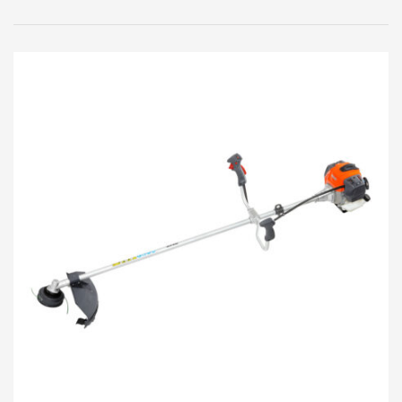
cabezal de Nylon.
Arnés:
Profesional
Diámetro del tubo:
32 mm.
Código:
135753111
Garantía:
1 año.