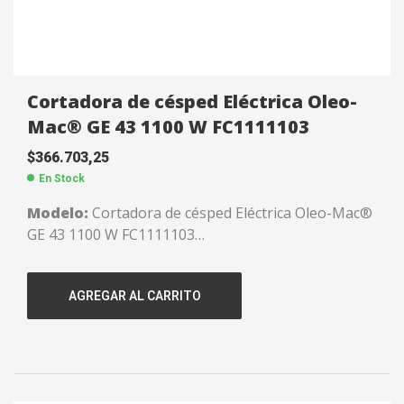
Cortadora de césped Eléctrica Oleo-
Mac® GE 43 1100 W FC1111103
$
366.703,25
En Stock
Modelo:
Cortadora de césped Eléctrica Oleo-Mac®
GE 43 1100 W FC1111103
Potencia:
1100 W.
Chasis:
De acero.
AGREGAR AL CARRITO
Ancho de corte:
40 cms./16″.
Descarga:
Trasera con bolsa de 50 lts.
Freno de motor.
Regulación de altura:
Independiente en las 4
ruedas.