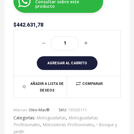
Consultar sobre este
producto
$
442.631,78
A
l
t
e
r
AGREGAR AL CARRITO
n
a
t
AÑADIR A LISTA DE
COMPARAR
DESEOS
i
v
e
Marcas:
Oleo-Mac®
SKU:
135025111
:
Categorías:
Motoguadañas
,
Motoguadañas
Profesionales
,
Motosierras Profesionales
,
• Bosque y
Jardín