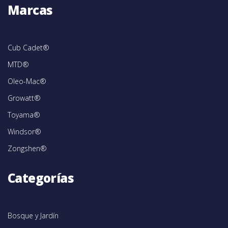
Marcas
Cub Cadet®
MTD®
Oleo-Mac®
Growatt®
Toyama®
Windsor®
Zongshen®
Categorías
Bosque y Jardín