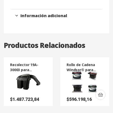
Información adicional
Productos Relacionados
Recolector 19A-
Rollo de Cadena
30003 para
Windsor® para
Tractores
Motosierras 100 W-
Plataforma de 42″ y
72YL
46″
$
1.487.723,84
$
596.198,16