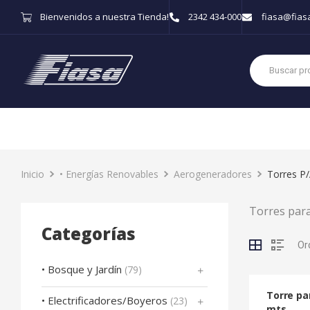
Bienvenidos a nuestra Tienda!
2342 434-000
fiasa@fias
Inicio
• Energías Renovables
Aerogeneradores
Torres P
Torres para
Categorías
• Bosque y Jardín
(79)
Torre pa
• Electrificadores/Boyeros
(23)
mts