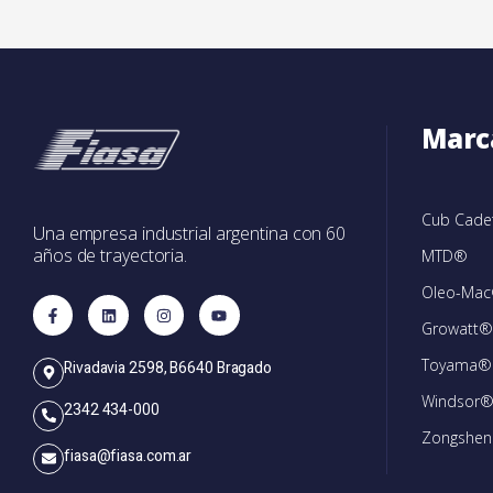
Marc
Cub Cad
Una empresa industrial argentina con 60
años de trayectoria.
MTD®
Oleo-Ma
Growatt®
Toyama®
Rivadavia 2598, B6640 Bragado
Windsor
2342 434-000
Zongshe
fiasa@fiasa.com.ar