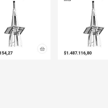
154,27
$
1.487.116,80