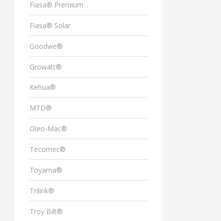
Fiasa® Premium
Fiasa® Solar
Goodwe®
Growatt®
Kehua®
MTD®
Oleo-Mac®
Tecomec®
Toyama®
Trilink®
Troy Bilt®