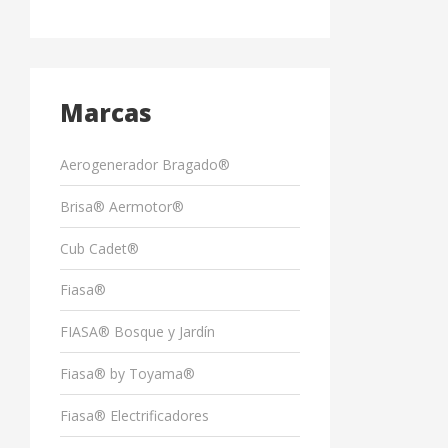
Marcas
Aerogenerador Bragado®
Brisa® Aermotor®
Cub Cadet®
Fiasa®
FIASA® Bosque y Jardín
Fiasa® by Toyama®
Fiasa® Electrificadores