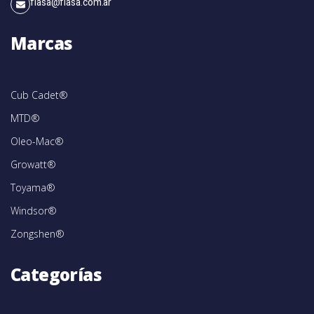
fiasa@fiasa.com.ar
Marcas
Cub Cadet®
MTD®
Oleo-Mac®
Growatt®
Toyama®
Windsor®
Zongshen®
Categorías