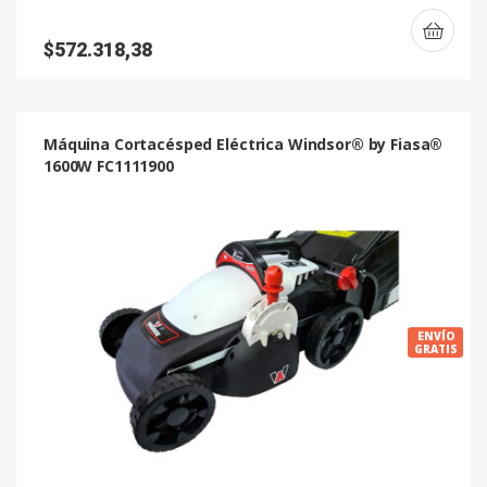
$
572.318,38
Máquina Cortacésped Eléctrica Windsor® by Fiasa®
1600W FC1111900
ENVÍO
GRATIS