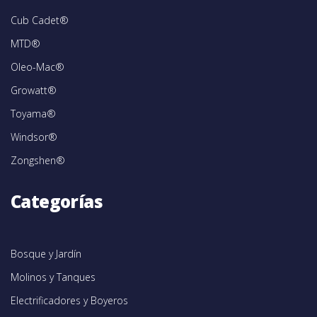
Cub Cadet®
MTD®
Oleo-Mac®
Growatt®
Toyama®
Windsor®
Zongshen®
Categorías
Bosque y Jardín
Molinos y Tanques
Electrificadores y Boyeros