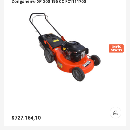
Zongshen® XP 200 196 CC FC1111700
ENVÍO
GRATIS
$
727.164,10