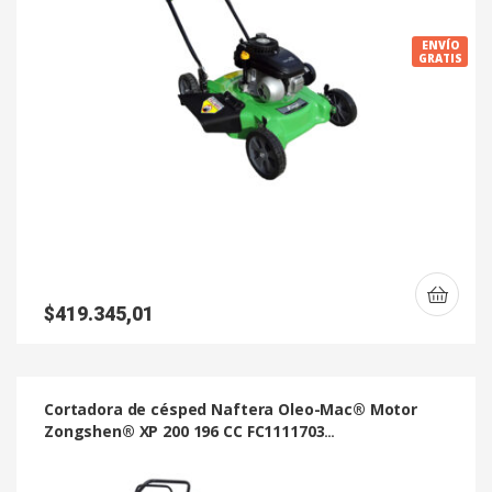
ENVÍO
GRATIS
$
419.345,01
Cortadora de césped Naftera Oleo-Mac® Motor
Zongshen® XP 200 196 CC FC1111703
Autopropulsada