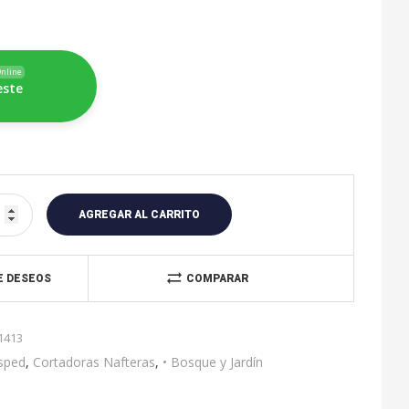
nline
este
A
l
AGREGAR AL CARRITO
t
e
r
DE DESEOS
COMPARAR
n
a
1413
t
i
sped
,
Cortadoras Nafteras
,
• Bosque y Jardín
v
e