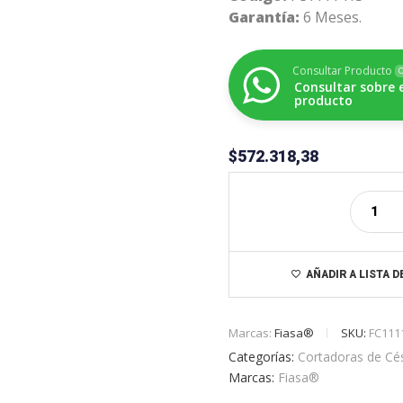
Garantía:
6 Meses.
Consultar Producto
O
Consultar sobre 
producto
$
572.318,38
AÑADIR A LISTA 
Marcas:
Fiasa®
SKU:
FC111
Categorías:
Cortadoras de Cé
Marcas:
Fiasa®