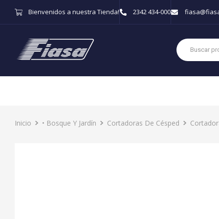
Bienvenidos a nuestra Tienda!
2342 434-000
fiasa@fias
Inicio
• Bosque Y Jardín
Cortadoras De Césped
Cortador