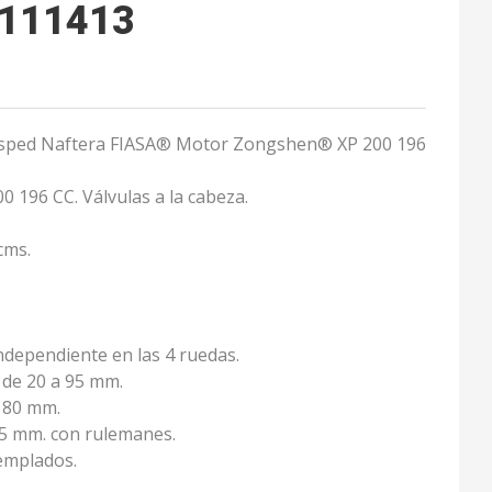
1111413
ésped Naftera FIASA® Motor Zongshen® XP 200 196
196 CC. Válvulas a la cabeza.
cms.
ndependiente en las 4 ruedas.
 de 20 a 95 mm.
180 mm.
5 mm. con rulemanes.
templados.