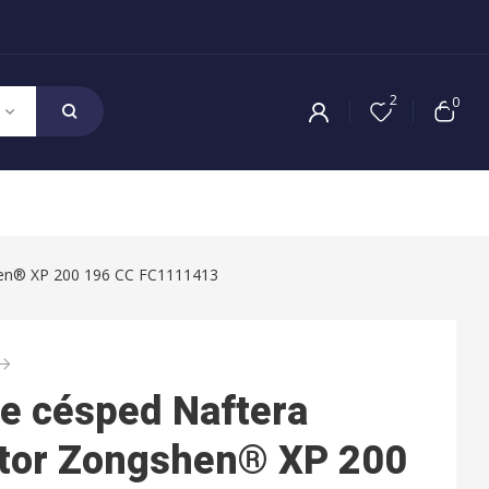
2
0
en® XP 200 196 CC FC1111413
e césped Naftera
tor Zongshen® XP 200