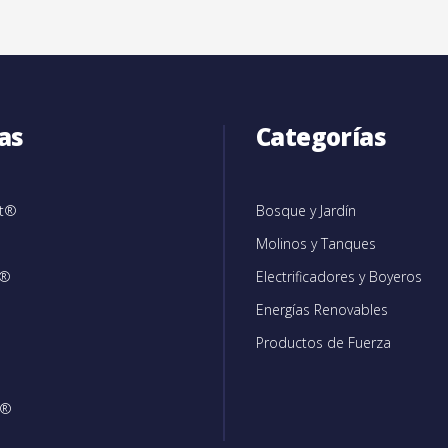
as
Categorías
et®
Bosque y Jardín
Molinos y Tanques
c®
Electrificadores y Boyeros
Energías Renovables
Productos de Fuerza
®
n®