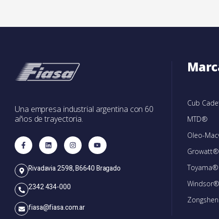
Marc
Cub Cad
Una empresa industrial argentina con 60
años de trayectoria.
MTD®
Oleo-Ma
Growatt®
Toyama®
Rivadavia 2598, B6640 Bragado
Windsor
2342 434-000
Zongshe
fiasa@fiasa.com.ar