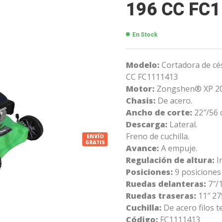
196 CC FC
En Stock
Modelo:
Cortadora de c
CC FC1111413
Motor:
Zongshen® XP 200 
Chasis:
De acero.
Ancho de corte:
22″/56 
Descarga:
Lateral.
Freno de cuchilla.
ENVÍO
GRATIS
Avance:
A empuje.
Regulación de altura:
I
Posiciones:
9 posiciones
Ruedas delanteras:
7″/
Ruedas traseras:
11″ 27
Cuchilla:
De acero filos 
Código:
FC1111413