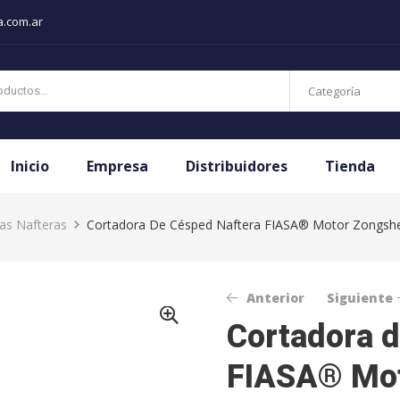
a.com.ar
Categoría
Inicio
Empresa
Distribuidores
Tienda
as Nafteras
Cortadora De Césped Naftera FIASA® Motor Zongsh
Anterior
Siguiente
Cortadora d
FIASA® Mo
$
$
506.571,83
774.084,86