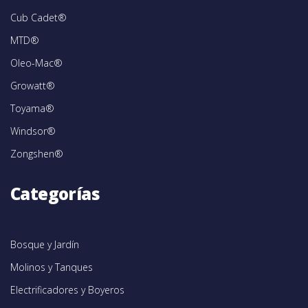
Cub Cadet®
MTD®
Oleo-Mac®
Growatt®
Toyama®
Windsor®
Zongshen®
Categorías
Bosque y Jardín
Molinos y Tanques
Electrificadores y Boyeros