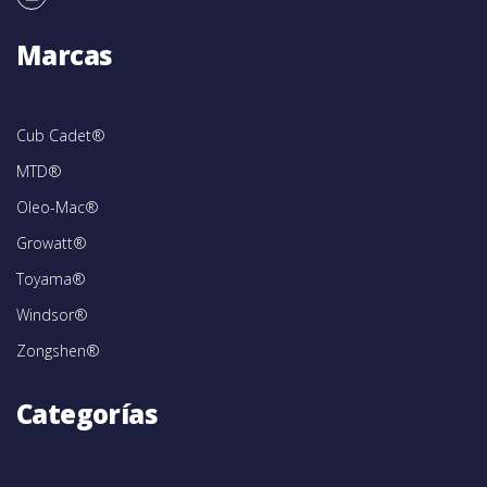
Marcas
Cub Cadet®
MTD®
Oleo-Mac®
Growatt®
Toyama®
Windsor®
Zongshen®
Categorías