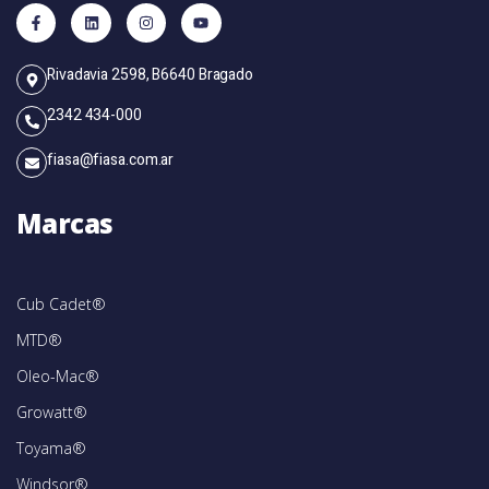
Rivadavia 2598, B6640 Bragado
2342 434-000
fiasa@fiasa.com.ar
Marcas
Cub Cadet®
MTD®
Oleo-Mac®
Growatt®
Toyama®
Windsor®