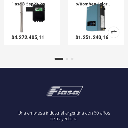
Fiasa® 5sp20-2w
p/Bombeo Solar
HSPH2200L
$
4.272.405,11
$
1.251.240,16
Una empresa industrial argentina con 60 años
de trayectoria.