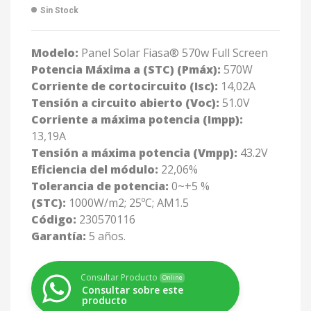
Sin Stock
Modelo:
Panel Solar Fiasa® 570w Full Screen
Potencia Máxima a (STC) (Pmáx):
570W
Corriente de cortocircuito (Isc):
14,02A
Tensión a circuito abierto (Voc):
51.0V
Corriente a máxima potencia (Impp):
13,19A
Tensión a máxima potencia (Vmpp):
43.2V
Eficiencia del módulo:
22,06%
Tolerancia de potencia:
0~+5 %
(STC):
1000W/m2; 25ºC; AM1.5
Código:
230570116
Garantía:
5 años.
Consultar Producto
Online
Consultar sobre este
producto