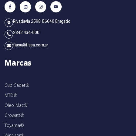
Rivadavia 2598, B6640 Bragado
2342 434-000
fiasa@fiasa.com.ar
Marcas
Cub Cadet®
MTD®
Oleo-Mac®
Growatt®
Toyama®
Windsor®