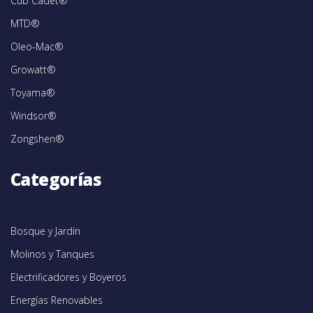
Cub Cadet®
MTD®
Oleo-Mac®
Growatt®
Toyama®
Windsor®
Zongshen®
Categorías
Bosque y Jardín
Molinos y Tanques
Electrificadores y Boyeros
Energías Renovables