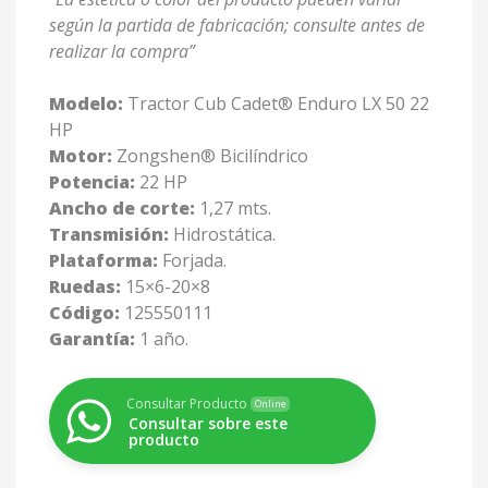
según la partida de fabricación; consulte antes de
realizar la compra”
Modelo:
Tractor Cub Cadet® Enduro LX 50 22
HP
Motor:
Zongshen® Bicilíndrico
Potencia:
22 HP
Ancho de corte:
1,27 mts.
Transmisión:
Hidrostática.
Plataforma:
Forjada.
Ruedas:
15×6-20×8
Código:
125550111
Garantía:
1 año.
Consultar Producto
Online
Consultar sobre este
producto