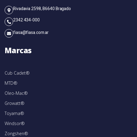
Rivadavia 2598, B6640 Bragado
2342 434-000
fiasa@fiasa.com.ar
Marcas
Cub Cadet®
MTD®
Oleo-Mac®
Growatt®
Toyama®
Windsor®
Zongshen®