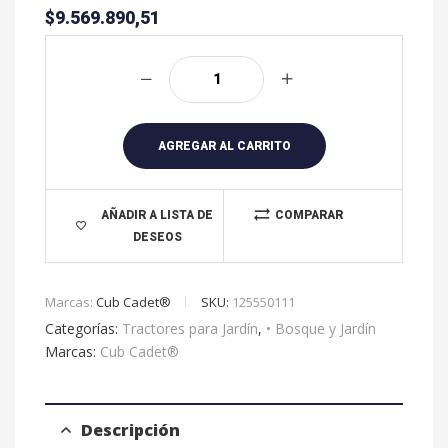
$
9.569.890,51
A
l
t
e
r
AGREGAR AL CARRITO
n
a
t
AÑADIR A LISTA DE
COMPARAR
DESEOS
i
v
e
Marcas:
Cub Cadet®
SKU:
125550111
:
Categorías:
Tractores para Jardín
,
• Bosque y Jardín
Marcas:
Cub Cadet®
Descripción