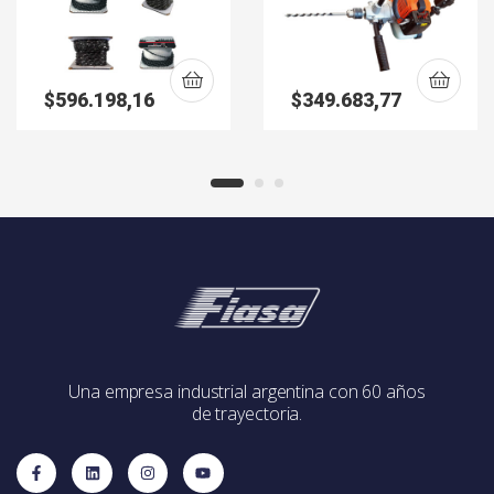
72YL
$
596.198,16
$
349.683,77
Una empresa industrial argentina con 60 años
de trayectoria.