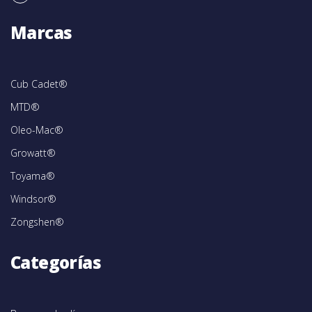
Marcas
Cub Cadet®
MTD®
Oleo-Mac®
Growatt®
Toyama®
Windsor®
Zongshen®
Categorías