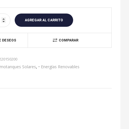
A
l
AGREGAR AL CARRITO
t
e
r
DE DESEOS
COMPARAR
n
a
220150200
t
i
motanques Solares
,
• Energías Renovables
v
e
: