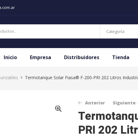
a.com.ar
Categoría
Inicio
Empresa
Distribuidores
Tienda
urizables
Termotanque Solar Fiasa® F-200-PRI 202 Litros Industri
Anterior
Siguiente
Termotanqu
PRI 202 Lit
$
$
2.444.380,60
1.113.488,95