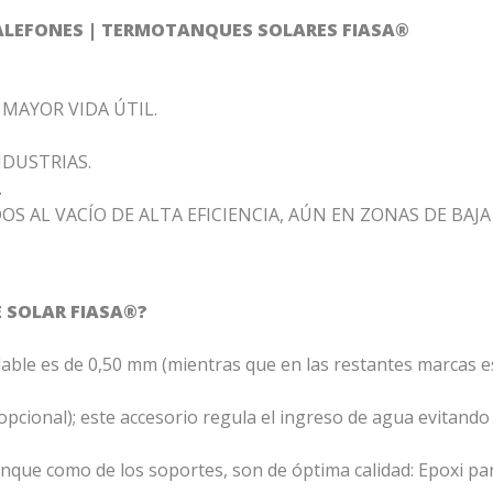
CALEFONES | TERMOTANQUES SOLARES FIASA®
MAYOR VIDA ÚTIL.
NDUSTRIAS.
.
S AL VACÍO DE ALTA EFICIENCIA, AÚN EN ZONAS DE BAJA
 SOLAR FIASA®?
dable es de 0,50 mm (mientras que en las restantes marcas es
cional); este accesorio regula el ingreso de agua evitando s
 tanque como de los soportes, son de óptima calidad: Epoxi p