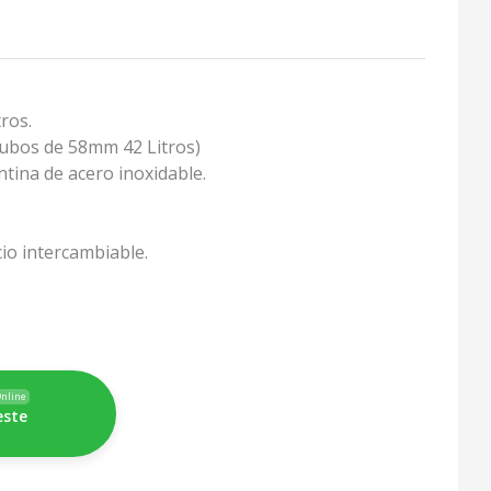
ros.
Tubos de 58mm 42 Litros)
tina de acero inoxidable.
cio intercambiable.
nline
este