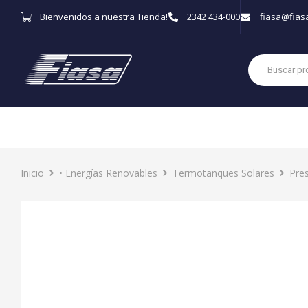
Bienvenidos a nuestra Tienda!
2342 434-000
fiasa@fias
Inicio
• Energías Renovables
Termotanques Solares
Pres