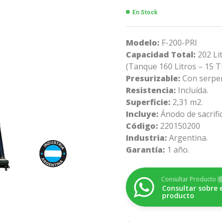
En Stock
Modelo:
F-200-PRI
Capacidad Total:
202 Lit
(Tanque 160 Litros – 15 
Presurizable:
Con serpen
Resistencia:
Incluída.
Superficie:
2,31 m2.
Incluye:
Ánodo de sacrifi
Código:
220150200
Industria:
Argentina.
Garantía:
1 año.
Consultar Producto
O
Consultar sobre 
producto