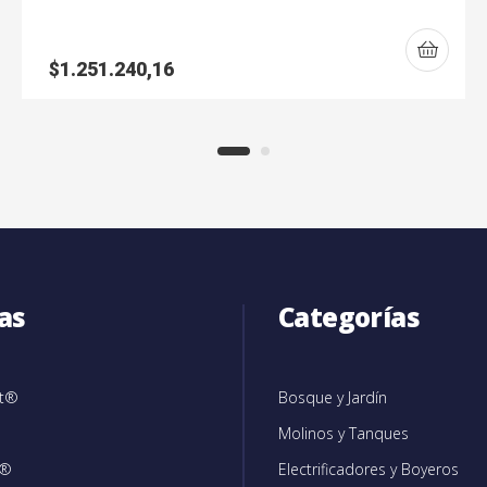
$
1.251.240,16
as
Categorías
et®
Bosque y Jardín
Molinos y Tanques
c®
Electrificadores y Boyeros