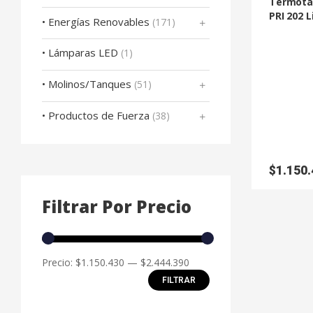
Termotan
PRI 202 L
• Energías Renovables
(171)
• Lámparas LED
(1)
• Molinos/Tanques
(51)
• Productos de Fuerza
(38)
$
1.150.
Filtrar Por Precio
Precio:
$1.150.430
—
$2.444.390
FILTRAR