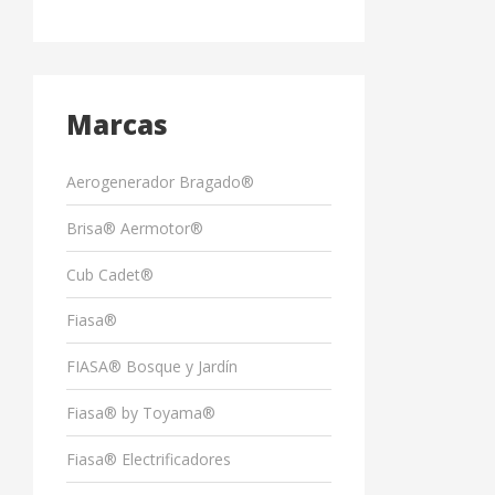
Marcas
Aerogenerador Bragado®
Brisa® Aermotor®
Cub Cadet®
Fiasa®
FIASA® Bosque y Jardín
Fiasa® by Toyama®
Fiasa® Electrificadores