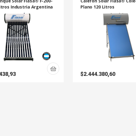
que Solar Fiasa® F-200-
Calefón Solar Fiasa® Cole
itros Industria Argentina
Plano 120 Litros
438,93
$
2.444.380,60