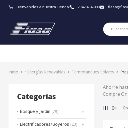
Bienvenidos a nuestra Tienda!
2342 434-000
fiasa@fias
Inicio
• Energías Renovables
Termotanques Solares
Pres
Ahorre has
Compre Onli
Categorías
• Bosque y Jardín
(79)
• Electrificadores/Boyeros
(23)