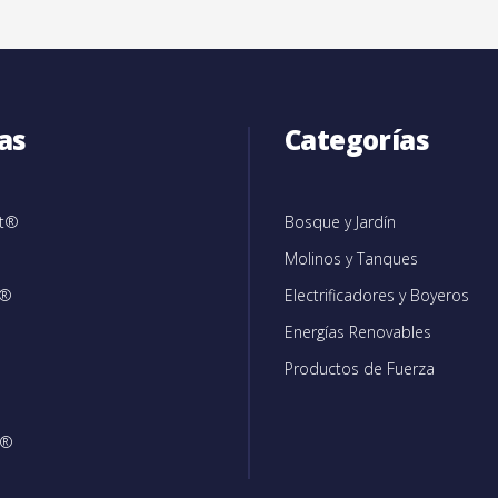
as
Categorías
et®
Bosque y Jardín
Molinos y Tanques
c®
Electrificadores y Boyeros
Energías Renovables
Productos de Fuerza
®
n®