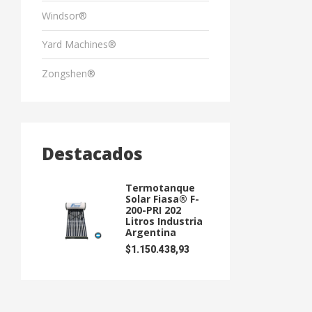
Windsor®
Yard Machines®
Zongshen®
Destacados
Termotanque
Solar Fiasa® F-
200-PRI 202
Litros Industria
Argentina
$
1.150.438,93