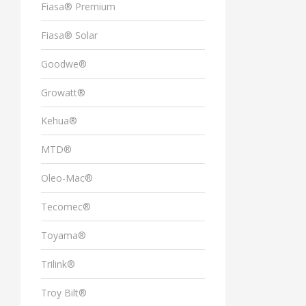
Fiasa® Premium
Fiasa® Solar
Goodwe®
Growatt®
Kehua®
MTD®
Oleo-Mac®
Tecomec®
Toyama®
Trilink®
Troy Bilt®