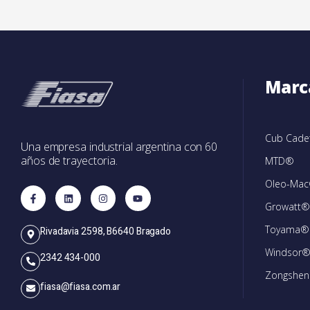
Marc
Cub Cad
Una empresa industrial argentina con 60
años de trayectoria.
MTD®
Oleo-Ma
Growatt®
Toyama®
Rivadavia 2598, B6640 Bragado
Windsor
2342 434-000
Zongshe
fiasa@fiasa.com.ar