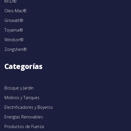
MTD®
Oleo-Mac®
Growatt®
Toyama®
Windsor®
Zongshen®
Categorías
Bosque y Jardín
Molinos y Tanques
Electrificadores y Boyeros
Energías Renovables
Productos de Fuerza