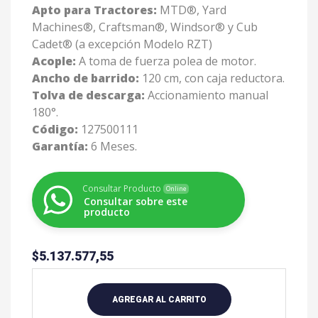
Apto para Tractores:
MTD®, Yard
Machines®, Craftsman®, Windsor® y Cub
Cadet® (a excepción Modelo RZT)
Acople:
A toma de fuerza polea de motor.
Ancho de barrido:
120 cm, con caja reductora.
Tolva de descarga:
Accionamiento manual
180°.
Código:
127500111
Garantía:
6 Meses.
Consultar Producto
Online
Consultar sobre este
producto
$
5.137.577,55
A
l
AGREGAR AL CARRITO
t