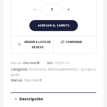
A
l
t
e
r
AGREGAR AL CARRITO
n
a
t
AÑADIR A LISTA DE
COMPARAR
DESEOS
i
v
e
Marcas:
Oleo-Mac®
SKU:
135251113
:
Categorías:
Accesorios
,
Motoimplementos
,
• Bosque y
Jardín
Marcas:
Oleo-Mac®
Descripción