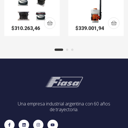
Motosierras 100 w-
3WF-3
91ns
$
310.263,46
$
339.001,94
Una empresa industrial argentina con 60 años
de trayectoria.