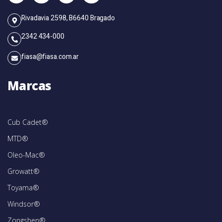
Rivadavia 2598, B6640 Bragado
2342 434-000
fiasa@fiasa.com.ar
Marcas
Cub Cadet®
MTD®
Oleo-Mac®
Growatt®
Toyama®
Windsor®
Zongshen®