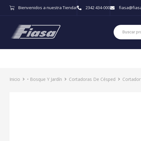
Bienvenidos a nuestra Tienda!
2342 434-000
fiasa@fias
Inicio
• Bosque Y Jardín
Cortadoras De Césped
Cortador