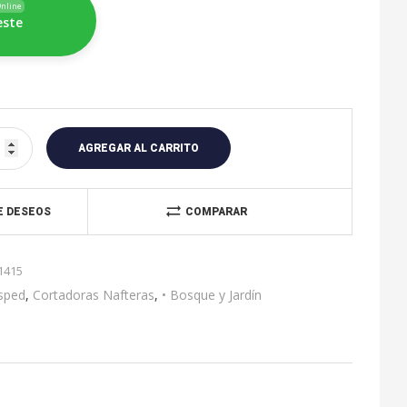
nline
este
A
l
AGREGAR AL CARRITO
t
e
r
DE DESEOS
COMPARAR
n
a
1415
t
i
sped
,
Cortadoras Nafteras
,
• Bosque y Jardín
v
e
: