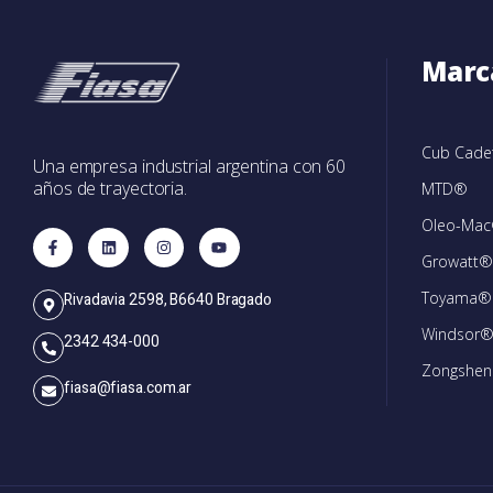
Marc
Cub Cad
Una empresa industrial argentina con 60
años de trayectoria.
MTD®
Oleo-Ma
Growatt®
Toyama®
Rivadavia 2598, B6640 Bragado
Windsor
2342 434-000
Zongshe
fiasa@fiasa.com.ar