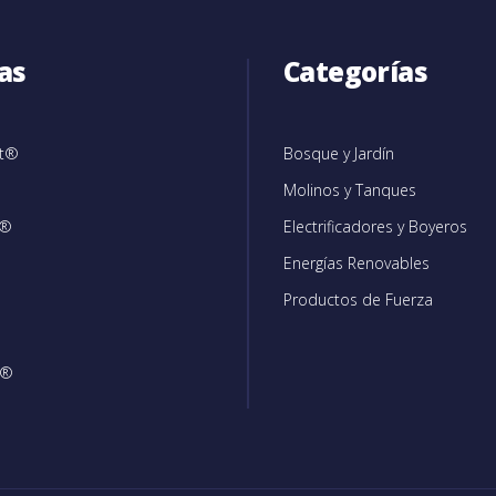
as
Categorías
et®
Bosque y Jardín
Molinos y Tanques
c®
Electrificadores y Boyeros
Energías Renovables
Productos de Fuerza
®
n®