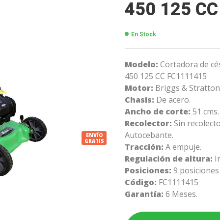
450 125 CC
En Stock
Modelo:
Cortadora de cé
450 125 CC FC1111415
Motor:
Briggs & Stratto
Chasis:
De acero.
Ancho de corte:
51 cms.
Recolector:
Sin recolecto
Autocebante.
ENVÍO
GRATIS
Tracción:
A empuje.
Regulación de altura:
I
Posiciones:
9 posiciones
Código:
FC1111415
Garantía:
6 Meses.