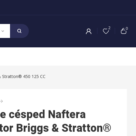
2
0
 Stratton® 450 125 CC
e césped Naftera
or Briggs & Stratton®