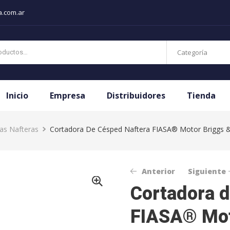
a.com.ar
Categoría
Inicio
Empresa
Distribuidores
Tienda
as Nafteras
Cortadora De Césped Naftera FIASA® Motor Briggs &
Anterior
Siguiente
Cortadora d
FIASA® Mot
$
$
419.345,01
506.571,83