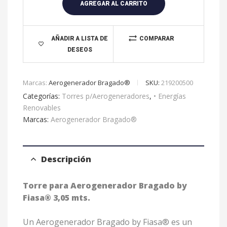
r
AGREGAR AL CARRITO
n
a
t
AÑADIR A LISTA DE
COMPARAR
DESEOS
i
v
e
Marcas:
Aerogenerador Bragado®
SKU:
219200500
:
Categorías:
Torres p/Aerogeneradores
,
• Energías
Renovables
Marcas:
Aerogenerador Bragado®
Descripción
Torre para Aerogenerador Bragado by
Fiasa® 3,05 mts.
Un Aerogenerador Bragado by Fiasa® es un