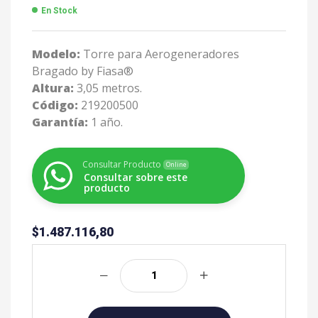
En Stock
Modelo:
Torre para Aerogeneradores
Bragado by Fiasa®
Altura:
3,05 metros.
Código:
219200500
Garantía:
1 año.
Consultar Producto
Online
Consultar sobre este
producto
$
1.487.116,80
A
l
t
e