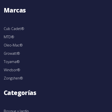
Marcas
Cub Cadet®
MTD®
Oleo-Mac®
Growatt®
Toyama®
Windsor®
Zongshen®
Categorías
Bosque y Jardín