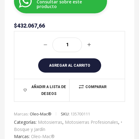
Consultar sobre este
producto
$
432.067,66
A
l
t
e
r
AGREGAR AL CARRITO
n
a
t
AÑADIR A LISTA DE
COMPARAR
DESEOS
i
v
e
Marcas:
Oleo-Mac®
SKU:
135700111
:
Categorías:
Motosierras
,
Motosierras Profesionales
,
•
Bosque y Jardín
Marcas:
Oleo-Mac®