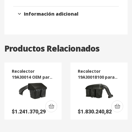
Información adicional
Productos Relacionados
Recolector
Recolector
19A30014 OEM para
19A30018100 para
Tractores Mini
Tractores Línea
Rider
Enduro (Nuevos
Modelos)
$
1.241.370,29
$
1.830.240,82