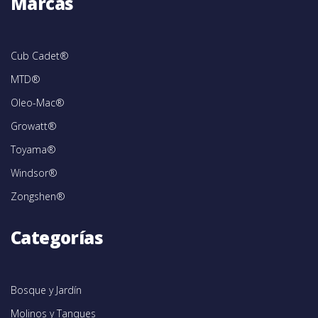
Marcas
Cub Cadet®
MTD®
Oleo-Mac®
Growatt®
Toyama®
Windsor®
Zongshen®
Categorías
Bosque y Jardín
Molinos y Tanques