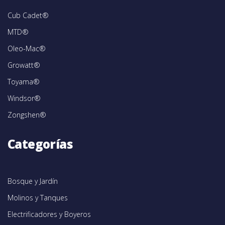
Cub Cadet®
MTD®
Oleo-Mac®
Growatt®
Toyama®
Windsor®
Zongshen®
Categorías
Bosque y Jardín
Molinos y Tanques
Electrificadores y Boyeros