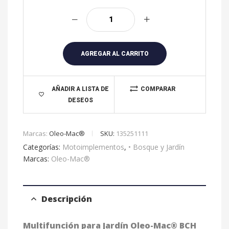
A
l
t
e
r
AGREGAR AL CARRITO
n
a
t
AÑADIR A LISTA DE
COMPARAR
DESEOS
i
v
e
Marcas:
Oleo-Mac®
SKU:
135251111
:
Categorías:
Motoimplementos
,
• Bosque y Jardín
Marcas:
Oleo-Mac®
Descripción
Multifunción para Jardín Oleo-Mac® BCH