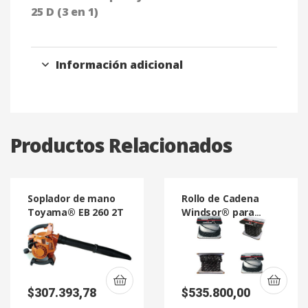
25 D (3 en 1)
Información adicional
Productos Relacionados
Soplador de mano
Rollo de Cadena
Toyama® EB 260 2T
Windsor® para
Motosierras 100 W-
73YL
$
307.393,78
$
535.800,00