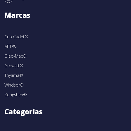
Marcas
Cub Cadet®
MTD®
Oleo-Mac®
Growatt®
Toyama®
Windsor®
Zongshen®
Categorías