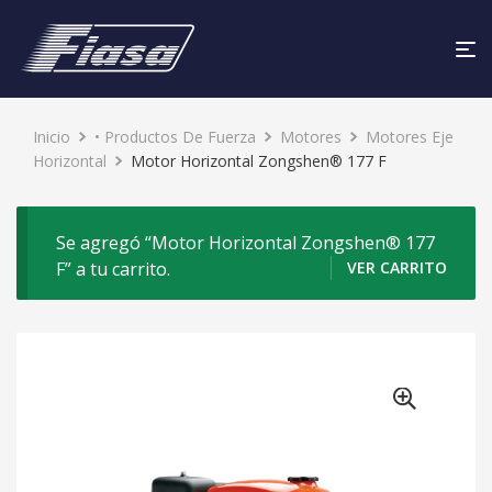
Inicio
• Productos De Fuerza
Motores
Motores Eje
Horizontal
Motor Horizontal Zongshen® 177 F
Se agregó “Motor Horizontal Zongshen® 177
F” a tu carrito.
VER CARRITO