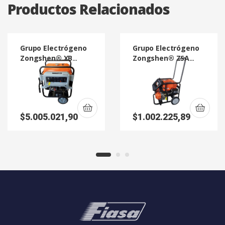
Productos Relacionados
Grupo Electrógeno
Grupo Electrógeno
Zongshen® XB
Zongshen® ZSA
12000 10 KVA
2500 E 2,0 KVA
$
5.005.021,90
$
1.002.225,89