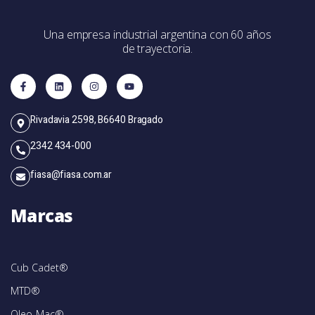
Una empresa industrial argentina con 60 años
de trayectoria.
Rivadavia 2598, B6640 Bragado
2342 434-000
fiasa@fiasa.com.ar
Marcas
Cub Cadet®
MTD®
Oleo-Mac®