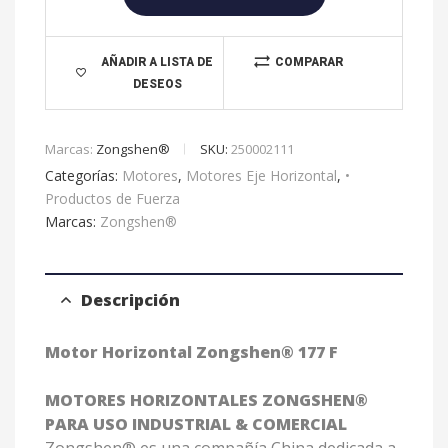
n
a
t
AÑADIR A LISTA DE
COMPARAR
DESEOS
i
v
e
Marcas:
Zongshen®
SKU:
250002111
:
Categorías:
Motores
,
Motores Eje Horizontal
,
•
Productos de Fuerza
Marcas:
Zongshen®
Descripción
Motor Horizontal Zongshen® 177 F
MOTORES HORIZONTALES ZONGSHEN®
PARA USO INDUSTRIAL & COMERCIAL
Zongshen® es una compañía China dedicada a