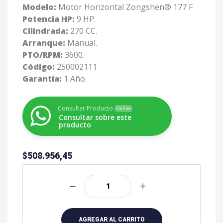
Modelo:
Motor Horizontal Zongshen® 177 F
Potencia HP:
9 HP.
Cilindrada:
270 CC.
Arranque:
Manual.
PTO/RPM:
3600.
Código:
250002111
Garantía:
1 Año.
Consultar Producto
Online
Consultar sobre este
producto
$
508.956,45
A
l
t
e
r
AGREGAR AL CARRITO