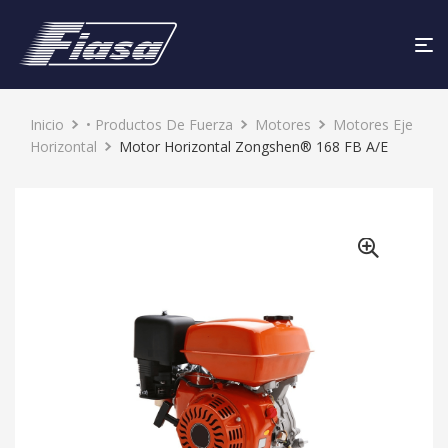
Inicio
• Productos De Fuerza
Motores
Motores Eje
Horizontal
Motor Horizontal Zongshen® 168 FB A/E