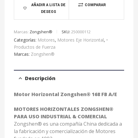
t
AÑADIR A LISTA DE
COMPARAR
DESEOS
i
v
e
Marcas:
Zongshen®
SKU:
250000112
:
Categorías:
Motores
,
Motores Eje Horizontal
,
•
Productos de Fuerza
Marcas:
Zongshen®
Descripción
Motor Horizontal Zongshen® 168 FB A/E
MOTORES HORIZONTALES ZONGSHEN®
PARA USO INDUSTRIAL & COMERCIAL
Zongshen® es una compañía China dedicada a
la fabricación y comercialización de Motores