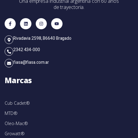
Una empresa industrial argentina con 60 años
de trayectoria.
Rivadavia 2598, B6640 Bragado
2342 434-000
fiasa@fiasa.com.ar
Marcas
Cub Cadet®
MTD®
Oleo-Mac®
Growatt®