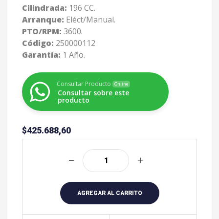
Cilindrada:
196 CC.
Arranque:
Eléct/Manual.
PTO/RPM:
3600.
Código:
250000112
Garantía:
1 Año.
Consultar Producto
Online
Consultar sobre este
producto
$
425.688,60
A
l
t
e
r
AGREGAR AL CARRITO
n
a