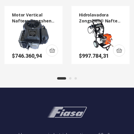
Motor Vertical
Hidrolavadora
Naftero Zongshen®
Zongshen® Naftera
XP 440 16 HP Uso
ZS 170
Minitractor
$
746.360,94
$
997.784,31