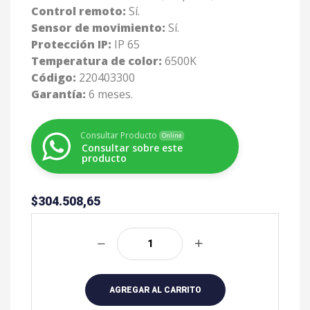
Control remoto:
Sí.
Sensor de movimiento:
Sí.
Protección IP:
IP 65
Temperatura de color:
6500K
Código:
220403300
Garantía:
6 meses.
Consultar Producto
Online
Consultar sobre este
producto
$
304.508,65
A
l
t
e
r
AGREGAR AL CARRITO
n