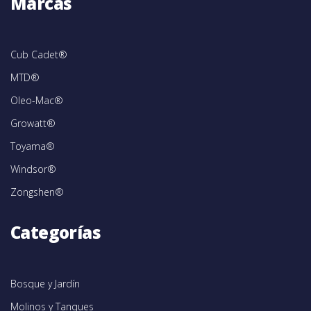
Marcas
Cub Cadet®
MTD®
Oleo-Mac®
Growatt®
Toyama®
Windsor®
Zongshen®
Categorías
Bosque y Jardín
Molinos y Tanques