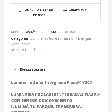
a
t
AÑADIR A LISTA DE
COMPARAR
DESEOS
i
v
e
Marcas:
Fiasa® Solar
SKU:
220403300
:
Categorías:
Luminarias Solares Fiasa®
,
• Energías
Renovables
Marcas:
Fiasa® Solar
Descripción
Luminaria Solar Integrada Fiasa® Y300
LUMINARIAS SOLARES INTEGRADAS FIASA®
CON SENSOR DE MOVIMIENTO
ILUMINÁ TU PARQUE, TRANQUERA,