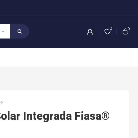
2
0
olar Integrada Fiasa®