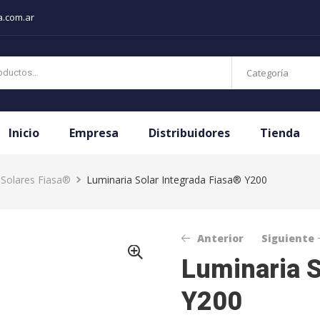
a.com.ar
Categoría
Inicio
Empresa
Distribuidores
Tienda
 Solares Fiasa®
Luminaria Solar Integrada Fiasa® Y200
Anterior
Siguiente
Luminaria S
Y200
$
$
304.508,65
339.099,24