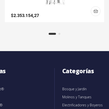
$
2.353.154,27
as
Categorías
et®
Bosque y Jardín
Molinos y Tanques
c®
Electrificadores y Boyeros