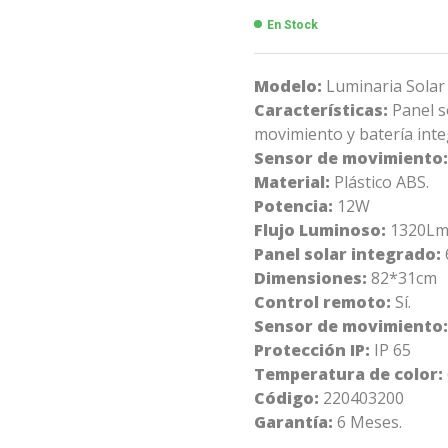
En Stock
Modelo:
Luminaria Solar
Características:
Panel s
movimiento y batería int
Sensor de movimiento:
Material:
Plástico ABS.
Potencia:
12W
Flujo Luminoso:
1320L
Panel solar integrado:
Dimensiones:
82*31cm
Control remoto:
Sí.
Sensor de movimiento:
Protección IP:
IP 65
Temperatura de color:
Código:
220403200
Garantía:
6 Meses.