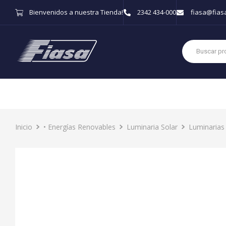
Bienvenidos a nuestra Tienda!
2342 434-000
fiasa@fias
Inicio
• Energías Renovables
Luminaria Solar
Luminarias