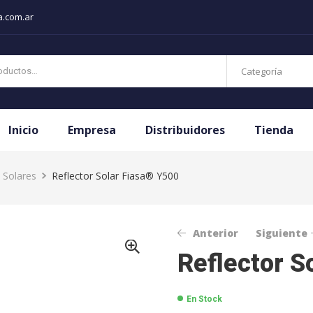
a.com.ar
Categoría
Inicio
Empresa
Distribuidores
Tienda
 Solares
Reflector Solar Fiasa® Y500
Anterior
Siguiente
Reflector S
$
$
102.245,04
304.508,65
En Stock