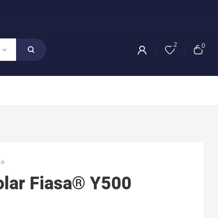
2
0
olar Fiasa® Y500