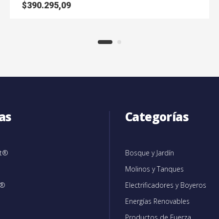
$
390.295,09
as
Categorías
et®
Bosque y Jardín
Molinos y Tanques
c®
Electrificadores y Boyeros
Energías Renovables
Productos de Fuerza