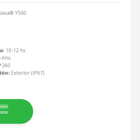
 Fiasa® Y500
a:
10-12 hs
-6hs
*260
ión:
Exterior (IP67)
nline
este