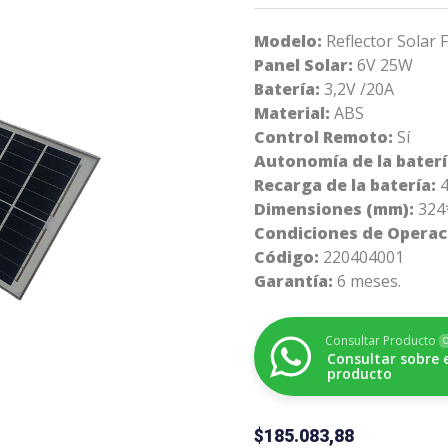
Modelo:
Reflector Solar
Panel Solar:
6V 25W
Batería:
3,2V /20A
Material:
ABS
Control Remoto:
Sí
Autonomía de la baterí
Recarga de la batería:
4
Dimensiones (mm):
324
Condiciones de Operac
Código:
220404001
Garantía:
6 meses.
Consultar Producto
O
Consultar sobre 
producto
$
185.083,88