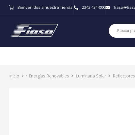
Bienvenidos a nuestra Tienda!
2342 434-000
fiasa@fias
Inicio
• Energías Renovables
Luminaria Solar
Reflectores