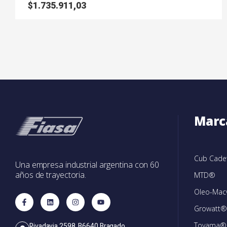
$
1.735.911,03
Marc
Cub Cad
Una empresa industrial argentina con 60
años de trayectoria.
MTD®
Oleo-Ma
Growatt®
Toyama®
Rivadavia 2598, B6640 Bragado