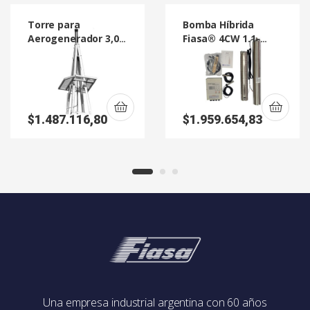
Torre para
Bomba Híbrida
Aerogenerador 3,05
Fiasa® 4CW 1.1-
mts
4/126
$
1.487.116,80
$
1.959.654,83
Una empresa industrial argentina con 60 años