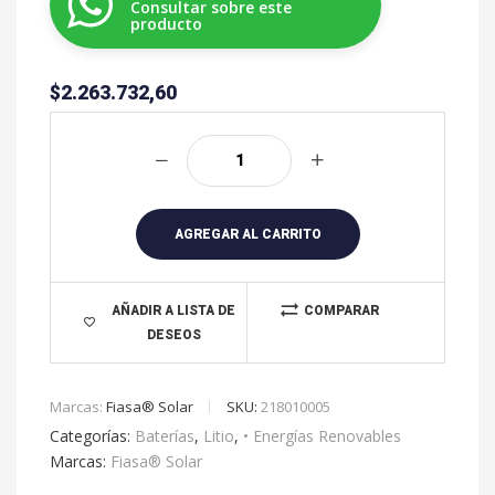
Consultar sobre este
producto
$
2.263.732,60
A
l
t
e
r
AGREGAR AL CARRITO
n
a
t
AÑADIR A LISTA DE
COMPARAR
DESEOS
i
v
e
Marcas:
Fiasa® Solar
SKU:
218010005
:
Categorías:
Baterías
,
Litio
,
• Energías Renovables
Marcas:
Fiasa® Solar