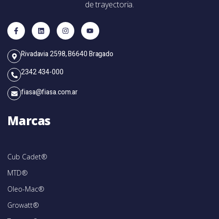
de trayectoria.
Rivadavia 2598, B6640 Bragado
2342 434-000
fiasa@fiasa.com.ar
Marcas
Cub Cadet®
MTD®
Oleo-Mac®
Growatt®