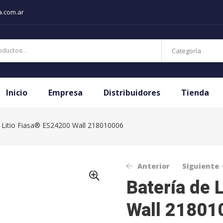
a.com.ar
Categoría
Inicio
Empresa
Distribuidores
Tienda
 Litio Fiasa® ES24200 Wall 218010006
Anterior
Siguiente
Batería de 
Wall 21801
$
$
2.263.732,60
5.648.067,68