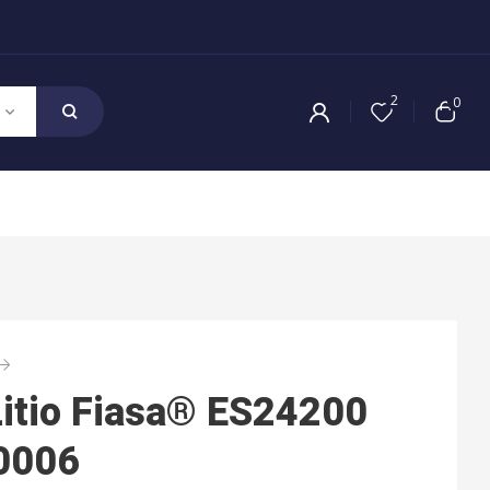
2
0
Litio Fiasa® ES24200
0006