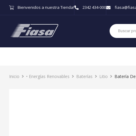
Bienvenidos a nuestra Tienda!
2342 434-000
fiasa@fias
Inicio
• Energías Renovables
Baterías
Litio
Batería De