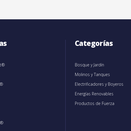
as
Categorías
et®
Bosque y Jardín
Molinos y Tanques
c®
Electrificadores y Boyeros
Energías Renovables
Productos de Fuerza
®
n®