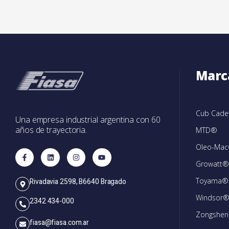
Marc
Cub Cad
Una empresa industrial argentina con 60
años de trayectoria.
MTD®
Oleo-Ma
Growatt®
Toyama®
Rivadavia 2598, B6640 Bragado
Windsor
2342 434-000
Zongshe
fiasa@fiasa.com.ar