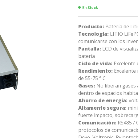
En Stock
Producto:
Batería de Lit
Tecnología:
LITIO LiFeP
comunicarse con los inver
Pantalla:
LCD de visualiza
batería
Ciclo de vida:
Excelente c
Rendimiento:
Excelente 
de 55-75 ° C
Gases:
No liberan gases 
dentro de espacios habita
Ahorro de energía:
volt
Altamente segura:
mini
fuerte impacto, sobrecarg
Comunicación:
RS485 / C
protocolos de comunicaci
Deye, Voltronic, Pylontech,