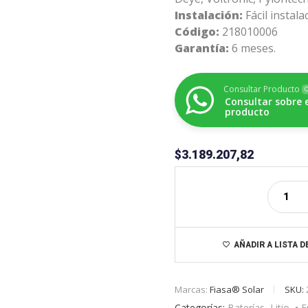
Instalación:
Fácil instal
Código:
218010006
Garantía:
6 meses.
Consultar Producto
O
Consultar sobre 
producto
$
3.189.207,82
AÑADIR A LISTA 
Marcas:
Fiasa® Solar
SKU:
Categorías:
Baterías
,
Litio
,
• 