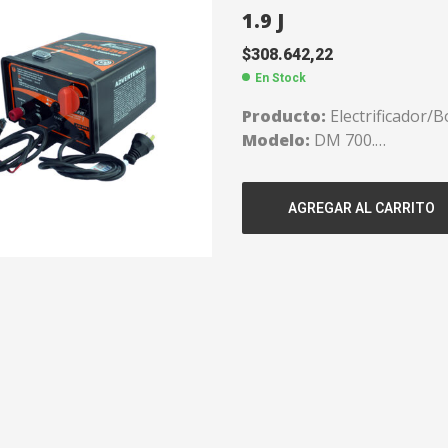
1.9 J
$
308.642,22
En Stock
Producto:
Electrificador/
Modelo:
DM 700.
Energía:
1.9 J.
Alcance:
70 kms.
AGREGAR AL CARRITO
Código:
218650300
Garantía:
1 Año.