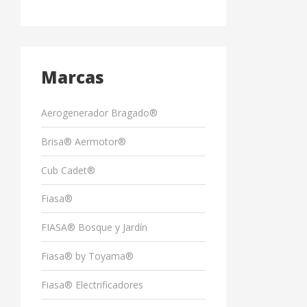
Marcas
Aerogenerador Bragado®
Brisa® Aermotor®
Cub Cadet®
Fiasa®
FIASA® Bosque y Jardín
Fiasa® by Toyama®
Fiasa® Electrificadores