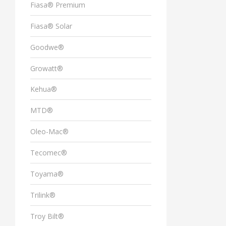
Fiasa® Premium
Fiasa® Solar
Goodwe®
Growatt®
Kehua®
MTD®
Oleo-Mac®
Tecomec®
Toyama®
Trilink®
Troy Bilt®