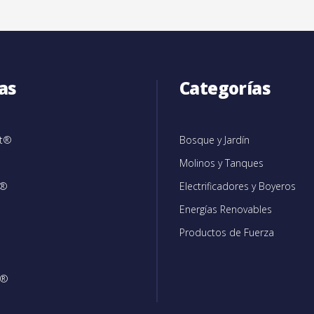
as
Categorías
et®
Bosque y Jardín
Molinos y Tanques
c®
Electrificadores y Boyeros
Energías Renovables
Productos de Fuerza
®
n®