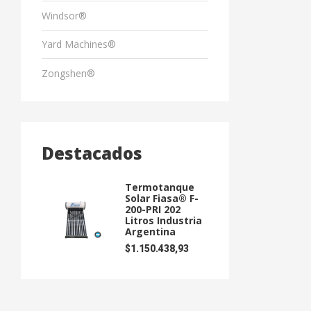
Windsor®
Yard Machines®
Zongshen®
Destacados
Termotanque
Solar Fiasa® F-
200-PRI 202
Litros Industria
Argentina
$
1.150.438,93