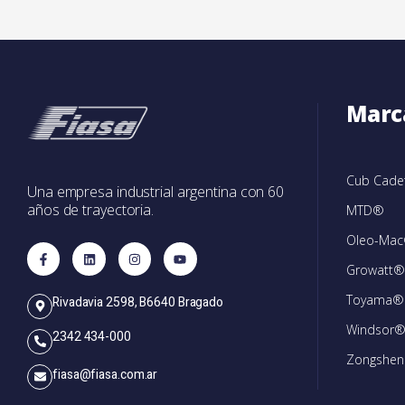
Marc
Cub Cad
Una empresa industrial argentina con 60
años de trayectoria.
MTD®
Oleo-Ma
Growatt®
Toyama®
Rivadavia 2598, B6640 Bragado
Windsor
2342 434-000
Zongshe
fiasa@fiasa.com.ar