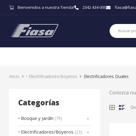
Bienvenidos a nuestra Tienda!
2342 434-000
fiasa@fias
Inicio
• Electrificadores/Boyeros
Electrificadores Duales
Conozca nue
Categorías
• Bosque y Jardín
(79)
• Electrificadores/Boyeros
(23)