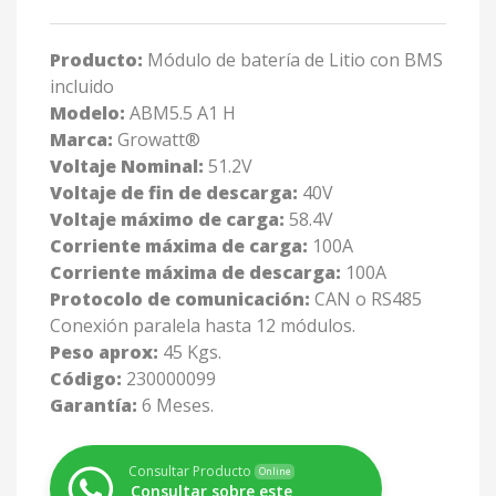
Producto:
Módulo de batería de Litio con BMS
incluido
Modelo:
ABM5.5 A1 H
Marca:
Growatt®
Voltaje Nominal:
51.2V
Voltaje de fin de descarga:
40V
Voltaje máximo de carga:
58.4V
Corriente máxima de carga:
100A
Corriente máxima de descarga:
100A
Protocolo de comunicación:
CAN o RS485
Conexión paralela hasta 12 módulos.
Peso aprox:
45 Kgs.
Código:
230000099
Garantía:
6 Meses.
Consultar Producto
Online
Consultar sobre este