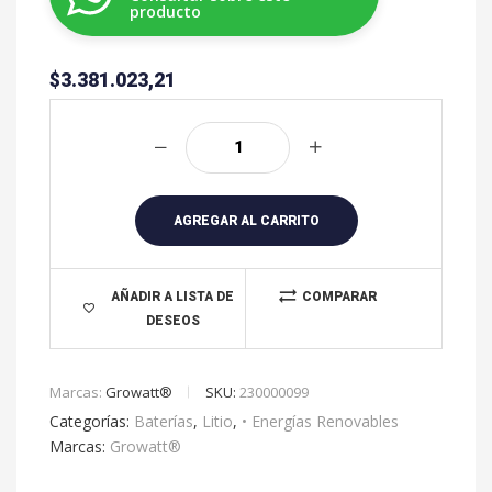
producto
$
3.381.023,21
A
l
t
e
r
AGREGAR AL CARRITO
n
a
t
AÑADIR A LISTA DE
COMPARAR
DESEOS
i
v
e
Marcas:
Growatt®
SKU:
230000099
:
Categorías:
Baterías
,
Litio
,
• Energías Renovables
Marcas:
Growatt®