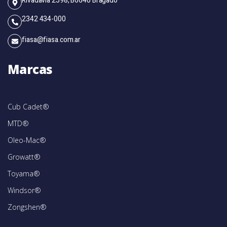
Rivadavia 2598, B6640 Bragado
2342 434-000
fiasa@fiasa.com.ar
Marcas
Cub Cadet®
MTD®
Oleo-Mac®
Growatt®
Toyama®
Windsor®
Zongshen®