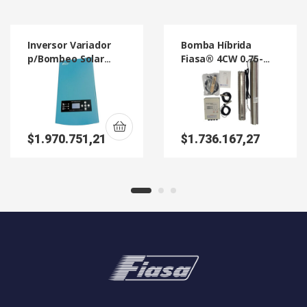
Inversor Variador
Bomba Híbrida
p/Bombeo Solar
Fiasa® 4CW 0.75-
HSPH7500H
7/48
$
1.970.751,21
$
1.736.167,27