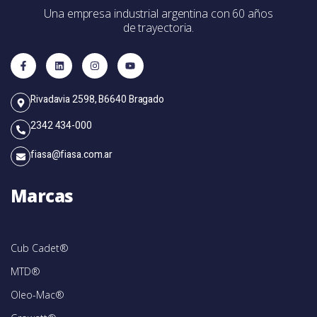
Una empresa industrial argentina con 60 años
de trayectoria.
Rivadavia 2598, B6640 Bragado
2342 434-000
fiasa@fiasa.com.ar
Marcas
Cub Cadet®
MTD®
Oleo-Mac®