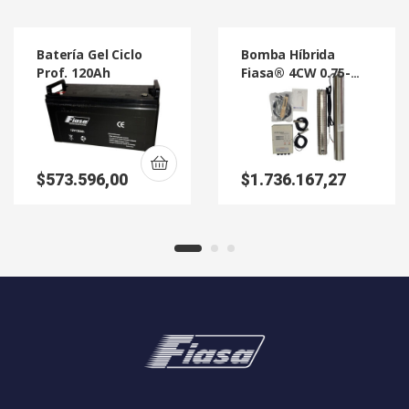
Batería Gel Ciclo
Bomba Híbrida
Prof. 120Ah
Fiasa® 4CW 0.75-
7/48
$
573.596,00
$
1.736.167,27