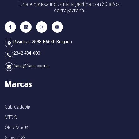
Una empresa industrial argentina con 60 años
de trayectoria.
Rivadavia 2598, B6640 Bragado
2342 434-000
fiasa@fiasa.com.ar
Marcas
Cub Cadet®
MTD®
Oleo-Mac®
Growatt®