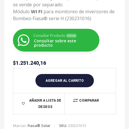
se vende por separado.
Módulo
WI FI
para monitoreo de inversores de
Bombeo Fiasa® serie H (230231016)
Consultar Producto
Online
Consultar sobre este
producto
$
1.251.240,16
A
l
AGREGAR AL CARRITO
t
e
r
AÑADIR A LISTA DE
COMPARAR
n
DESEOS
a
t
Marcas:
Fiasa® Solar
SKU:
230231013
i