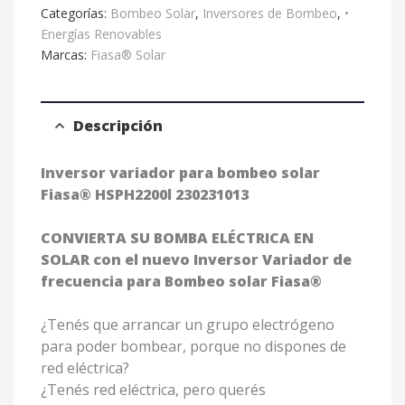
Categorías:
Bombeo Solar
,
Inversores de Bombeo
,
•
v
Energías Renovables
e
Marcas:
Fiasa® Solar
:
Descripción
Inversor variador para bombeo solar
Fiasa® HSPH2200l 230231013
CONVIERTA SU BOMBA ELÉCTRICA EN
SOLAR con el nuevo Inversor Variador de
frecuencia para Bombeo solar Fiasa®
¿Tenés que arrancar un grupo electrógeno
para poder bombear, porque no dispones de
red eléctrica?
¿Tenés red eléctrica, pero querés