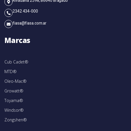
Rivadavia 2598, B6640 Bragado
2342 434-000
fiasa@fiasa.com.ar
Marcas
Cub Cadet®
MTD®
Oleo-Mac®
Growatt®
Toyama®
Windsor®
Zongshen®