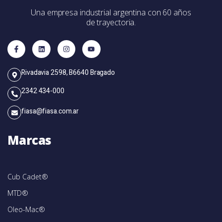
Una empresa industrial argentina con 60 años
de trayectoria.
Rivadavia 2598, B6640 Bragado
2342 434-000
fiasa@fiasa.com.ar
Marcas
Cub Cadet®
MTD®
Oleo-Mac®