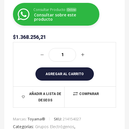
Consultar Producto
Online
Consultar sobre este
producto
$
1.368.256,21
A
l
t
e
r
AGREGAR AL CARRITO
n
a
t
AÑADIR A LISTA DE
COMPARAR
DESEOS
i
v
e
Marcas:
Toyama®
SKU:
214154027
:
Categorías:
Grupos Electrógenos
,