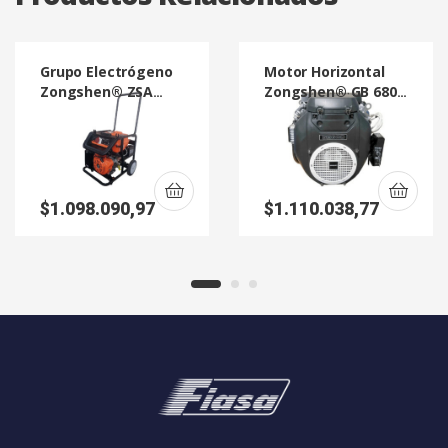
Grupo Electrógeno
Motor Horizontal
Zongshen® ZSA
Zongshen® GB 680
4000 E 3,25 KVA
Eje Recto
$
1.098.090,97
$
1.110.038,77