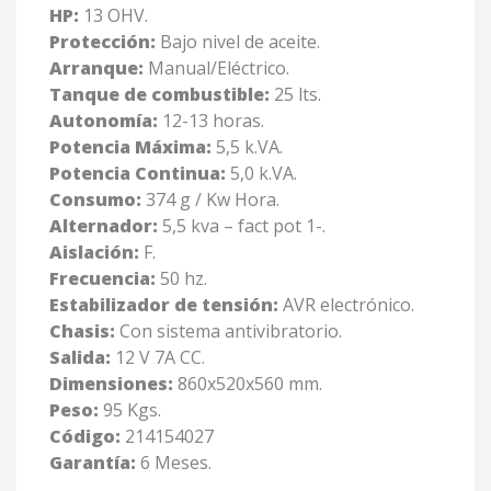
HP:
13 OHV.
Protección:
Bajo nivel de aceite.
Arranque:
Manual/Eléctrico.
Tanque de combustible:
25 lts.
Autonomía:
12-13 horas.
Potencia Máxima:
5,5 k.VA.
Potencia Continua:
5,0 k.VA.
Consumo:
374 g / Kw Hora.
Alternador:
5,5 kva – fact pot 1-.
Aislación:
F.
Frecuencia:
50 hz.
Estabilizador de tensión:
AVR electrónico.
Chasis:
Con sistema antivibratorio.
Salida:
12 V 7A CC.
Dimensiones:
860x520x560 mm.
Peso:
95 Kgs.
Código:
214154027
Garantía:
6 Meses.