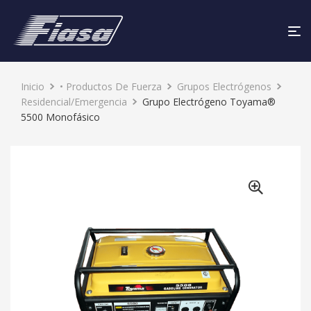
Inicio
• Productos De Fuerza
Grupos Electrógenos
Residencial/Emergencia
Grupo Electrógeno Toyama®
5500 Monofásico