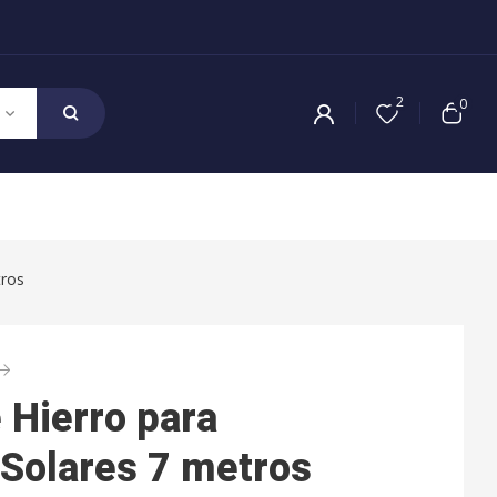
2
0
tros
 Hierro para
Solares 7 metros