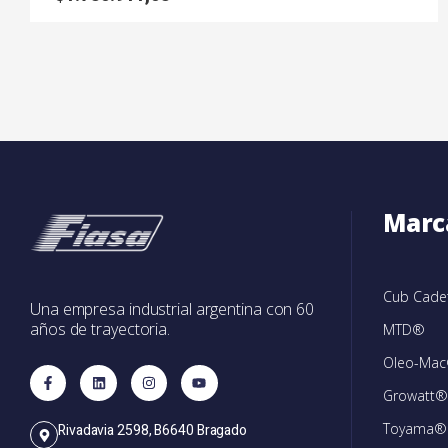
Marc
Cub Cad
Una empresa industrial argentina con 60
años de trayectoria.
MTD®
Oleo-Ma
Growatt®
Toyama®
Rivadavia 2598, B6640 Bragado