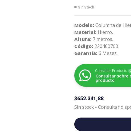
Sin Stock
Modelo:
Columna de Hier
Material:
Hierro.
Altura:
7 metros.
Código:
220400700
Garantía:
6 Meses.
Consultar Producto
O
Consultar sobre 
producto
$
652.341,88
Sin stock - Consultar disp