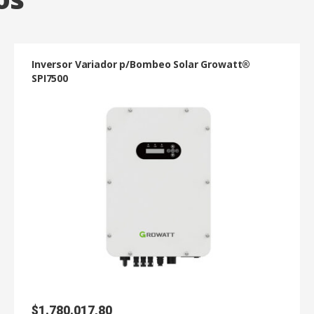
Inversor Variador p/Bombeo Solar Growatt®
SPI7500
$
1.780.017,80