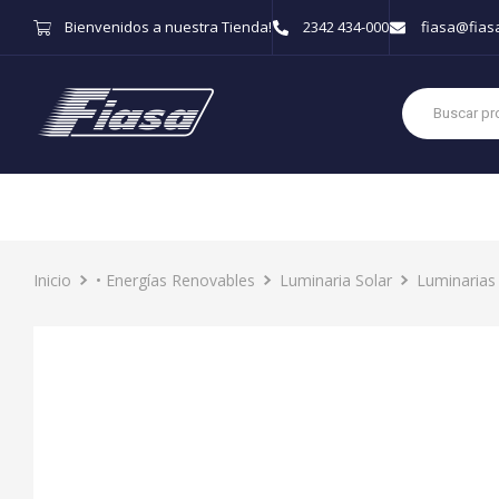
Bienvenidos a nuestra Tienda!
2342 434-000
fiasa@fias
Inicio
• Energías Renovables
Luminaria Solar
Luminarias