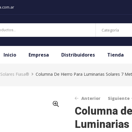
a.com.ar
Categoría
Inicio
Empresa
Distribuidores
Tienda
 Solares Fiasa®
Columna De Hierro Para Luminarias Solares 7 Me
Anterior
Siguiente
Columna de
Luminarias 
$
$
540.625,84
287.269,82